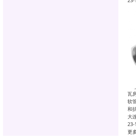
23-
瓦
软
和
大
23-
更