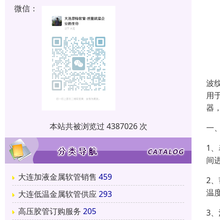
微信：
波
用
器
本站共被浏览过 4387026 次
一
1
间
大连加液金属软管销售
459
2
温
大连低温金属软管供应
293
高压胶管订购服务
205
3