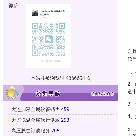
微信：
金
软
1
本站共被浏览过 4386654 次
2
道
3
大连加液金属软管销售
459
4
大连低温金属软管供应
293
5
高压胶管订购服务
205