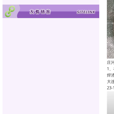
庄
1
焊
大
23-