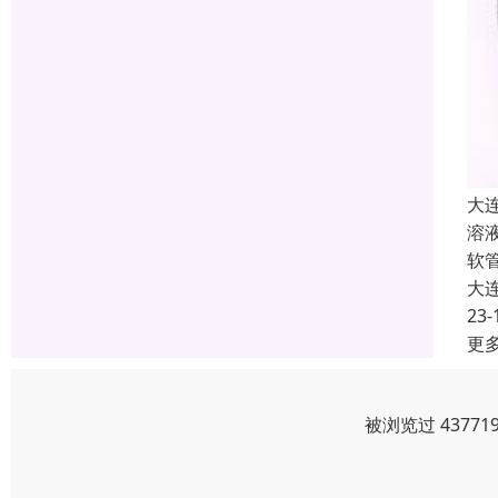
大
溶
软
大
23-
更
被浏览过 4377