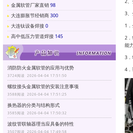
2
金属软管厂家直销
98
3
大连膨胀节经销商
300
1．
大连钛设备焊接
0
高中低压力管道焊接
145
2
能
3
消防防火金属软管的应用与优势
4
3724阅读 2026-04-04 17:51:50
螺纹接头金属软管的安装注意事项
3588阅读 2026-04-04 17:51:25
换热器的分类与结构形式
3585阅读 2026-04-04 17:50:32
波纹管联轴器理当应具备的特性
3507阅读 2026-04-04 17:49:58