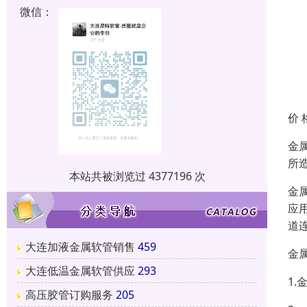
微信：
价 
金
所
本站共被浏览过 4377196 次
金
应
道
大连加液金属软管销售
459
金
大连低温金属软管供应
293
1
高压胶管订购服务
205