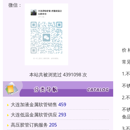
微信：
价 
常
1.
本站共被浏览过 4391098 次
不
2
大连加液金属软管销售
459
不
大连低温金属软管供应
293
食
高压胶管订购服务
205
3.