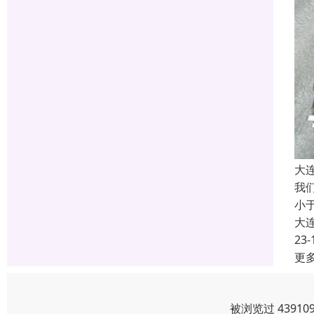
大
我
小
大
23-
更
被浏览过 4391