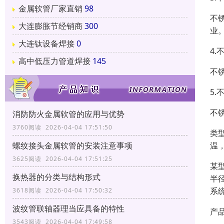
金属软管厂家直销
98
不
大连膨胀节经销商
300
业
大连钛设备焊接
0
4
高中低压力管道焊接
145
不
5
不
消防防火金属软管的应用与优势
3760阅读 2026-04-04 17:51:50
类
螺纹接头金属软管的安装注意事项
温
3625阅读 2026-04-04 17:51:25
某
换热器的分类与结构形式
半
系
3618阅读 2026-04-04 17:50:32
波纹管联轴器理当应具备的特性
产
3543阅读 2026-04-04 17:49:58