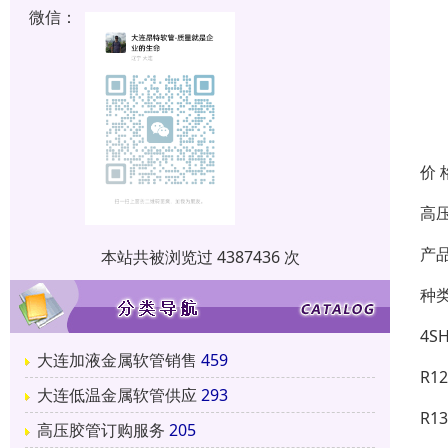
微信：
价 
高
产品
本站共被浏览过 4387436 次
种
4
大连加液金属软管销售
459
R
大连低温金属软管供应
293
R
高压胶管订购服务
205