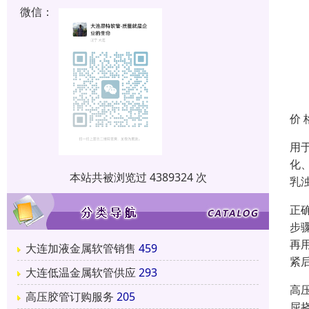
微信：
价 
用
化
本站共被浏览过 4389324 次
乳
正
步
再
大连加液金属软管销售
459
紧
大连低温金属软管供应
293
高
高压胶管订购服务
205
屈